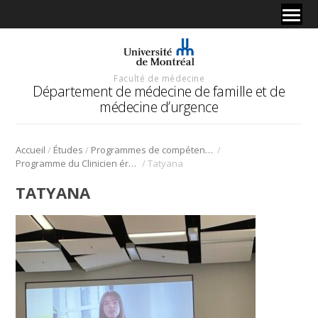
Faculté de médecine
Département de médecine de famille et de
médecine d’urgence
/
/
/
Accueil
Études
Programmes de compétences avancées en médecine de famille
/
Programme du Clinicien érudit (PCE) – Profil académique (PA)
Tatyana
TATYANA