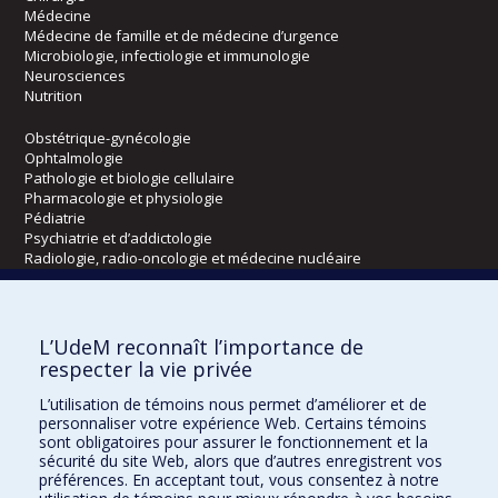
Médecine
Médecine de famille et de médecine d’urgence
Microbiologie, infectiologie et immunologie
Neurosciences
Nutrition
Obstétrique-gynécologie
Ophtalmologie
Pathologie et biologie cellulaire
Pharmacologie et physiologie
Pédiatrie
Psychiatrie et d’addictologie
Radiologie, radio-oncologie et médecine nucléaire
Écoles
L’UdeM reconnaît l’importance de
Kinésiologie et des sciences de l’activité physique
respecter la vie privée
Orthophonie et audiologie
L’utilisation de témoins nous permet d’améliorer et de
Réadaptation
personnaliser votre expérience Web. Certains témoins
sont obligatoires pour assurer le fonctionnement et la
Directions
sécurité du site Web, alors que d’autres enregistrent vos
préférences. En acceptant tout, vous consentez à notre
DPC